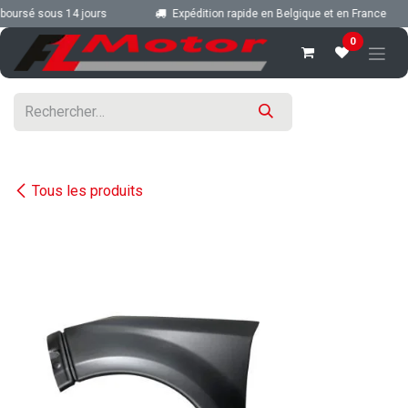
Se rendre au contenu
oursé sous 14 jours
Expédition rapide en Belgique et en France
0
Tous les produits