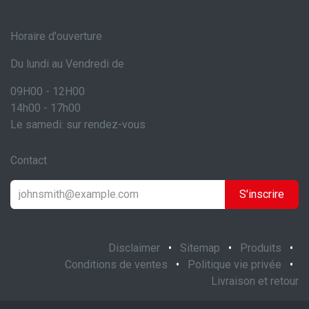
Horaire d'ouverture
Du lundi au Vendredi de
09H00 - 12H00
14h00 - 17h00
Le samedi: sur rendez-vous
Contact
S'inscrire
Disclaimer
•
Sitemap
•
Produits
•
Conditions de ventes
•
Politique vie privée
•
Livraison et retour