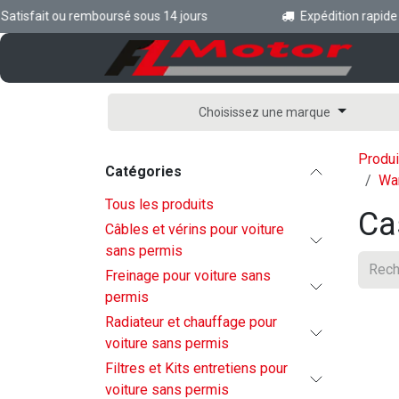
Se rendre au contenu
isfait ou remboursé sous 14 jours
Expédition rapide en
Ac
Choisissez une marque
Produi
Catégories
War
Tous les produits
Ca
Câbles et vérins pour voiture
sans permis
Freinage pour voiture sans
permis
Radiateur et chauffage pour
voiture sans permis
Filtres et Kits entretiens pour
voiture sans permis