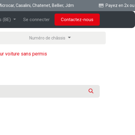
ocar, Casalini, Chatenet, Bellier, Jdm
Payez en 2x ou 3x 
s (BE)
Se connecter
Contactez-nous
Numéro de châssis
eur voiture sans permis