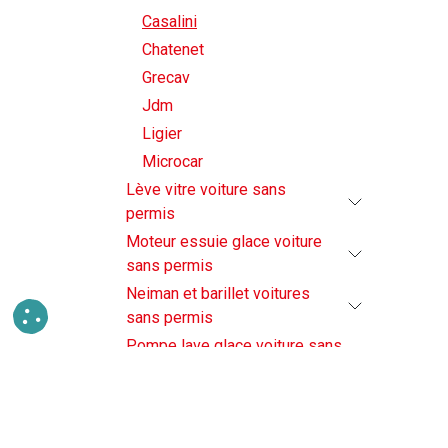
Casalini
Chatenet
Grecav
Jdm
Ligier
Microcar
Lève vitre voiture sans
permis
Moteur essuie glace voiture
sans permis
Neiman et barillet voitures
sans permis
Pompe lave glace voiture sans
permis
Radar et camera de recul pour
voiture sans permis