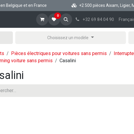
 Belgique et en France
+2 500 pièces Aixam, Ligier, Micr
0
cueil
Boutique vsp
Blog
A propos
Aide
+32 69 84 04 90
Françai
Choisissez un modèle
ts
Pièces électriques pour voitures sans permis
Interrupt
ning voiture sans permis
Casalini
salini