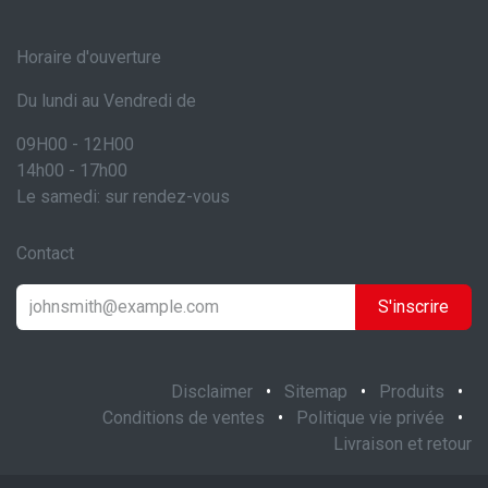
Horaire d'ouverture
Du lundi au Vendredi de
09H00 - 12H00
14h00 - 17h00
Le samedi: sur rendez-vous
Contact
S'inscrire
Disclaimer
•
Sitemap
•
Produits
•
Conditions de ventes
•
Politique vie privée
•
Livraison et retour