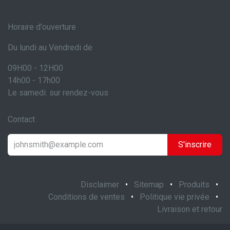
Horaire d'ouverture
Du lundi au Vendredi de
09H00 - 12H00
14h00 - 17h00
Le samedi: sur rendez-vous
Contact
S'inscrire
Disclaimer
•
Sitemap
•
Produits
•
Conditions de ventes
•
Politique vie privée
•
Livraison et retour