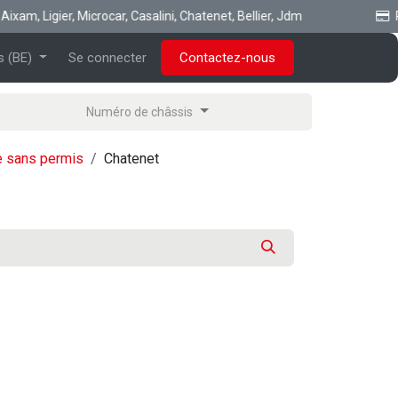
m, Ligier, Microcar, Casalini, Chatenet, Bellier, Jdm
Pay
s (BE)
Se connecter
Contactez-nous
Numéro de châssis
re sans permis
Chatenet