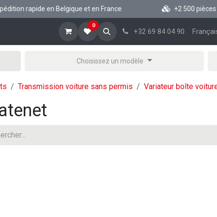
ition rapide en Belgique et en France
+2 500 pièces Aixa
0
cueil
Boutique vsp
Blog
A propos
Aide
+32 69 84 04 90
Françai
Choisissez un modèle
ts
Transmission voiture sans permis
Variateur boîte voitu
atenet