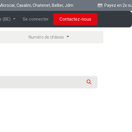
ocar, Casalini, Chatenet, Bellier, Jdm
Payez en 2x ou 3x
s (BE)
Se connecter
Contactez-nous
Numéro de châssis
3