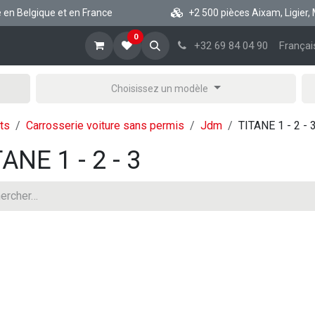
 Belgique et en France
+2 500 pièces Aixam, Ligier, Micr
0
cueil
Boutique vsp
Blog
A propos
Aide
+32 69 84 04 90
Françai
Choisissez un modèle
ts
Carrosserie voiture sans permis
Jdm
TITANE 1 - 2 - 
TANE 1 - 2 - 3