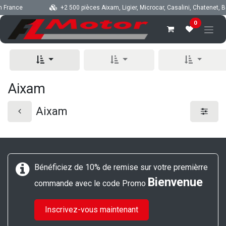
Se rendre au contenu
n France
+2 500 pièces Aixam, Ligier, Microcar, Casalini, Chatenet, Be
0
Aixam
Aixam
Bénéficiez de 10% de remise sur votre premièrre
Bienvenue
commande avec le code Promo
Inscrivez-vous maintenant