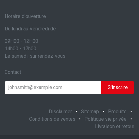
Horaire d'ouverture
Du lundi au Vendredi de
09H00 - 12H00
14h00 - 17h00
Le samedi: sur rendez-vous
Contact
S'inscrire
Disclaimer
•
Sitemap
•
Produits
•
Conditions de ventes
•
Politique vie privée
•
Livraison et retour