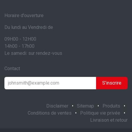
Horaire d'ouverture
Du lundi au Vendredi de
09H00 - 12H00
14h00 - 17h00
Le samedi: sur rendez-vous
Contact
S'inscrire
Disclaimer
•
Sitemap
•
Produits
•
Conditions de ventes
•
Politique vie privée
•
Livraison et retour