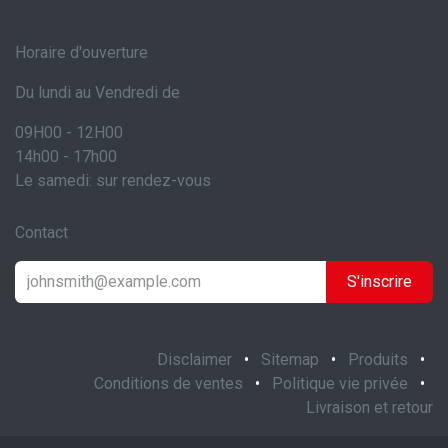
Horaire d'ouverture
Du lundi au Vendredi de
09H00 - 12H00
14h00 - 17h00
Le samedi: sur rendez-vous
Contact
S'inscrire
Disclaimer
•
Sitemap
•
Produits
•
Conditions de ventes
•
Politique vie privée
•
Livraison et retour