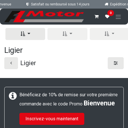
Se rendre au contenu
envenue
Satisfait ou remboursé sous 14 jours
Expédition r
0
Ligier
Ligier
Bénéficiez de 10% de remise sur votre premièrre
Bienvenue
commande avec le code Promo
Inscrivez-vous maintenant