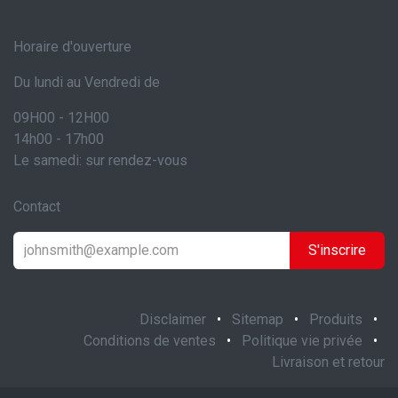
Horaire d'ouverture
Du lundi au Vendredi de
09H00 - 12H00
14h00 - 17h00
Le samedi: sur rendez-vous
Contact
S'inscrire
Disclaimer
•
Sitemap
•
Produits
•
Conditions de ventes
•
Politique vie privée
•
Livraison et retour