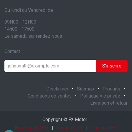
Du lundi au Vendredi de
09H00 - 12H00
14h00 - 17h00
Le samedi: sur rendez-vous
Contact
S'inscrire
Disclaimer
•
Sitemap
•
Produits
•
Conditions de ventes
•
Politique vie privée
•
Livraison et retour
Copyright © Fz Motor
Nederlands (BE)
|
English (UK)
|
Français (BE)