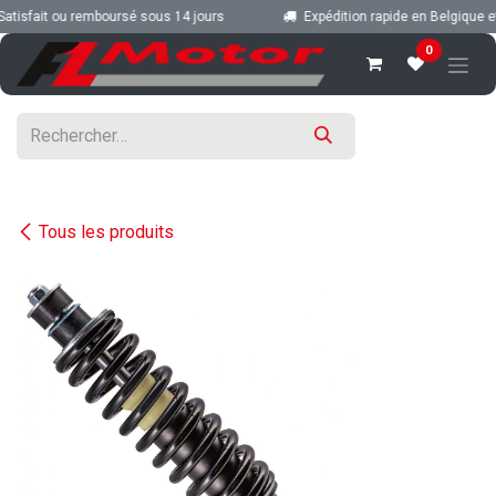
Se rendre au contenu
tisfait ou remboursé sous 14 jours
Expédition rapide en Belgique et 
0
Tous les produits