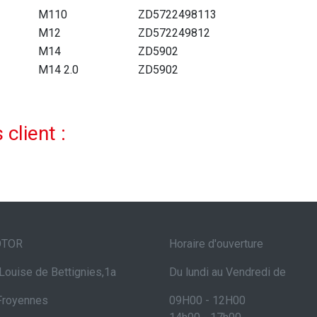
M110
ZD5722498113
M12
ZD572249812
M14
ZD5902
M14 2.0
ZD5902
 client :
OTOR
Horaire d'ouverture
Louise de Bettignies,1a
Du lundi au Vendredi de
Froyennes
09H00 - 12H00