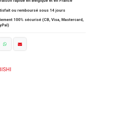
vraison rapide en Belgique et en France
tisfait ou remboursé sous 14 jours
iement 100% sécurisé (CB, Visa, Mastercard,
yPal)
BISHI