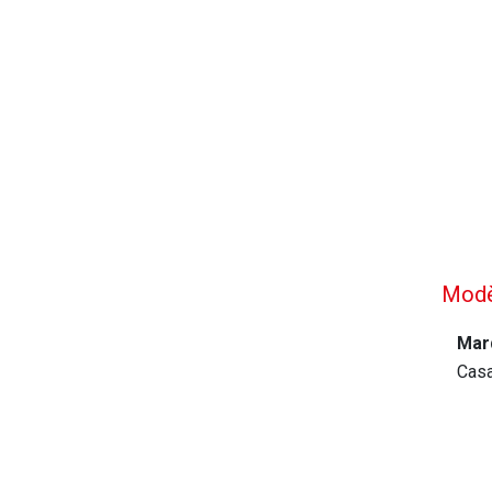
Modè
Mar
Casa