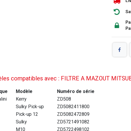
Li
Sa
Pa
Pa
les compatibles avec : FILTRE A MAZOUT MITSU
que
Modèle
Numéro de série
lini
Kerry
ZD508
Sulky Pick-up
ZD5082411800
Pick-up 12
ZD5082472809
Sulky
ZD5721491082
M10
ZD5722498102