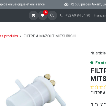
de en Belgique et en France
+2 500 pièces Aixam, Ligier,
0
cueil
Boutique vsp
Blog
A propos
Aide
+32 69 84 04 90
Françai
es produits
FILTRE A MAZOUT MITSUBISHI
Nr. article
En st
FILT
MITS
FILTRE 
10,7