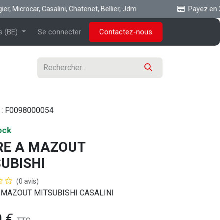
 Microcar, Casalini, Chatenet, Bellier, Jdm
Payez en 2x o
s (BE)
Se connecter
Contactez-nous
 :
F0098000054
ock
RE A MAZOUT
UBISHI
(0 avis)
A MAZOUT MITSUBISHI CASALINI
0
€