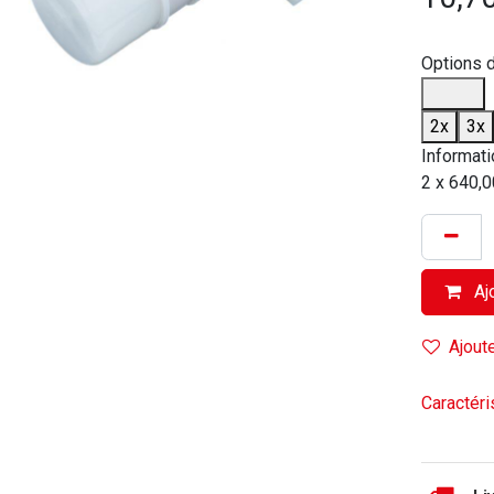
Options 
2x
3x
Informati
2 x 640,0
Ajo
Ajoute
Caractér