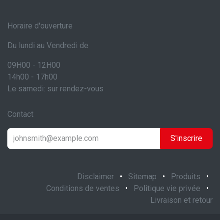
Horaire d'ouverture
Du lundi au Vendredi de
09H00 - 12H00
14h00 - 17h00
Le samedi: sur rendez-vous
Contact
S'inscrire
Disclaimer
•
Sitemap
•
Produits
•
Conditions de ventes
•
Politique vie privée
•
Livraison et retour