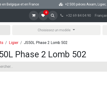
en Belgique et en France
+2 500 pièces Aixam, Ligier, Mi
0
cueil
Boutique vsp
Blog
A propos
Aide
+32 69 84 04 90
Françai
Choisissez un modèle
ts
Ligier
JS50L Phase 2 Lomb 502
50L Phase 2 Lomb 502