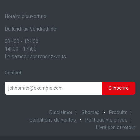
Horaire d'ouverture
Du lundi au Vendredi de
09H00 - 12H00
14h00 - 17h00
Le samedi: sur rendez-vous
Contact
S'inscrire
Disclaimer
•
Sitemap
•
Produits
•
Conditions de ventes
•
Politique vie privée
•
Livraison et retour