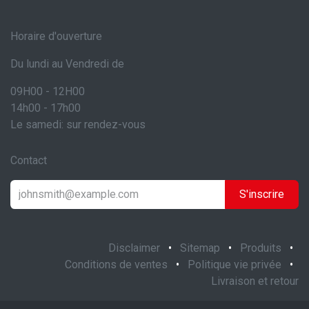
Horaire d'ouverture
Du lundi au Vendredi de
09H00 - 12H00
14h00 - 17h00
Le samedi: sur rendez-vous
Contact
S'inscrire
Disclaimer
•
Sitemap
•
Produits
•
Conditions de ventes
•
Politique vie privée
•
Livraison et retour