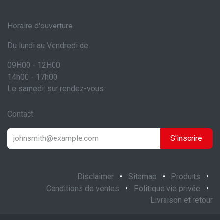
Horaire d'ouverture
Du lundi au Vendredi de
09H00 - 12H00
14h00 - 17h00
Le samedi: sur rendez-vous
Contact
S'inscrire
Disclaimer
•
Sitemap
•
Produits
•
Conditions de ventes
•
Politique vie privée
•
Livraison et retour