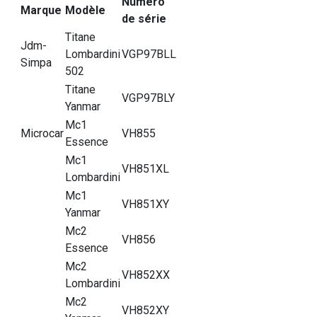
Numéro
Marque
Modèle
de série
Titane
Jdm-
Lombardini
VGP97BLL
Simpa
502
Titane
VGP97BLY
Yanmar
Mc1
Microcar
VH855
Essence
Mc1
VH851XL
Lombardini
Mc1
VH851XY
Yanmar
Mc2
VH856
Essence
Mc2
VH852XX
Lombardini
Mc2
VH852XY