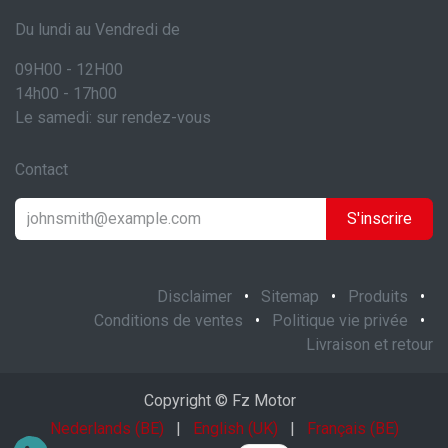
Du lundi au Vendredi de
09H00 - 12H00
14h00 - 17h00
Le samedi: sur rendez-vous
Contact
S'inscrire
Disclaimer
•
Sitemap
•
Produits
•
Conditions de ventes
•
Politique vie privée
•
Livraison et retour
Copyright © Fz Motor
Nederlands (BE)
|
English (UK)
|
Français (BE)