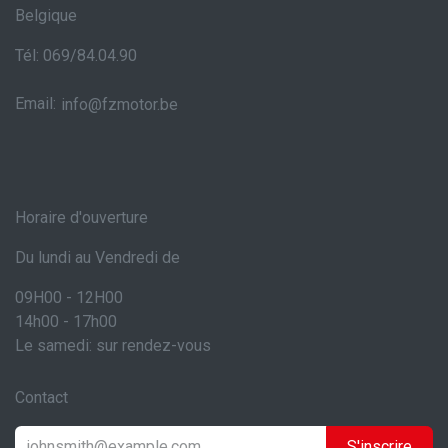
Belgique
Tél: 069/84.04.90
Email:
info@fzmotor.be
Horaire d'ouverture
Du lundi au Vendredi de
09H00 - 12H00
14h00 - 17h00
Le samedi: sur rendez-vous
Contact
S'inscrire