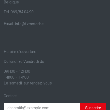
Belgique
Tél: 069/84.04.90
Email:
info@fzmotor.be
Horaire d'ouverture
Du lundi au Vendredi de
09H00 - 12H00
14h00 - 17h00
Le samedi: sur rendez-vous
Contact
S'inscrire