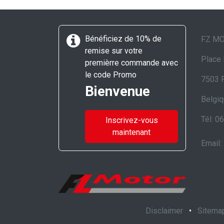
Bénéficiez de 10% de
FZ M
remise sur votre
Place 
premièrre commande avec
le code Promo
7503 
Bienvenue
Belgi
Tél: 0
Inscrivez-vous
maintenant
Email:
Disclaimer
•
Sitema