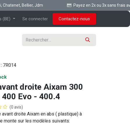
hatenet, Bellier, Jdm
Payez en 2x ou 3x sans frais ave 
s (BE)
Se connecter
Contactez-nous
 :
7R014
ock
avant droite Aixam 300
 400 Evo - 400.4
(0 avis)
e avant droite Aixam en abs ( plastique) à
e monte sur les modèles suivants: