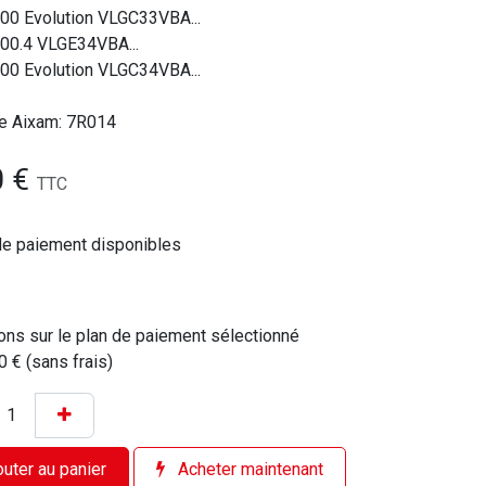
00 Evolution VLGC33VBA...
400.4 VLGE34VBA...
00 Evolution VLGC34VBA...
e Aixam: 7R014
0
€
TTC
de paiement disponibles
ons sur le plan de paiement sélectionné
0 € (sans frais)
uter au panier
Acheter maintenant