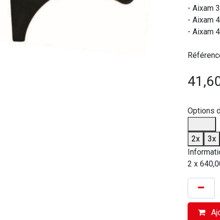
- Aixam 3
- Aixam 
- Aixam 4
Référenc
41,6
Options 
2x
3x
Informati
2 x 640,0
Ajo