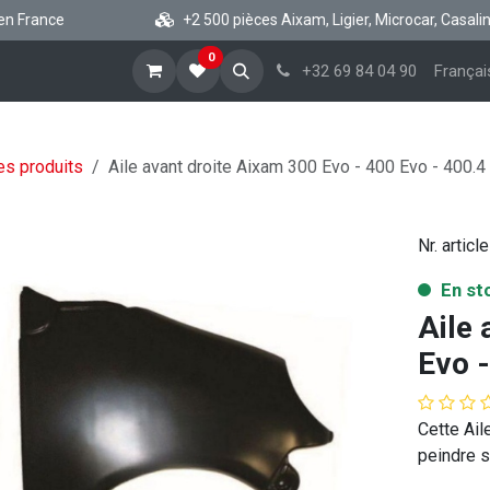
France
+2 500 pièces Aixam, Ligier, Microcar, Casalini, C
0
cueil
Boutique vsp
Blog
A propos
Aide
+32 69 84 04 90
Françai
es produits
Aile avant droite Aixam 300 Evo - 400 Evo - 400.4
Nr. article
En st
Aile 
Evo -
Cette Ail
peindre s