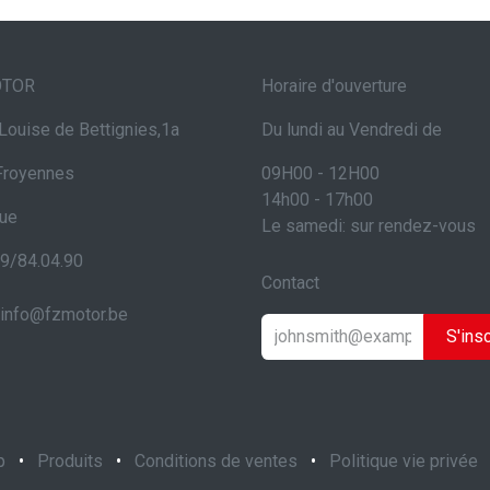
OTOR
Horaire d'ouverture
Louise de Bettignies,1a
Du lundi au Vendredi de
Froyennes
09H00 - 12H00
14h00 - 17h00
que
Le samedi: sur rendez-vous
69/84.04.90
Contact
info@fzmotor.be
S'insc
p
•
Produits
•
Conditions de ventes
•
Politique vie privée