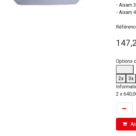
- Aixam 
- Aixam 4
Référenc
147,
Options 
2x
3x
Informati
2 x 640,0
Ajo