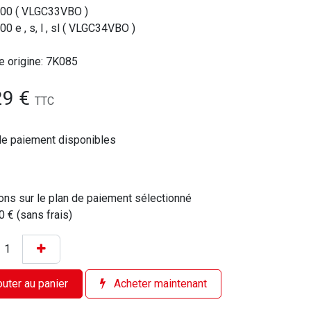
300 ( VLGC33VBO )
00 e , s, l , sl ( VLGC34VBO )
e origine: 7K085
29
€
TTC
de paiement disponibles
ons sur le plan de paiement sélectionné
0 € (sans frais)
uter au panier
Acheter maintenant