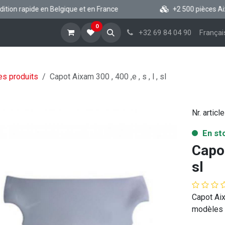
on rapide en Belgique et en France
+2 500 pièces Aixam,
0
cueil
Boutique vsp
Blog
A propos
Aide
+32 69 84 04 90
Françai
es produits
Capot Aixam 300 , 400 ,e , s , l , sl
Nr. article
En st
Capot
sl
Capot Aix
modèles s