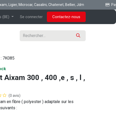
 Ligier, Microcar, Casalini, Chatenet, Bellier, Jdm
Payez 
s (BE)
Se connecter
Contactez-nous
 :
7K085
ock
 Aixam 300 , 400 ,e , s , l ,
(0 avis)
am en fibre ( polyester ) adaptale sur les
uivants :