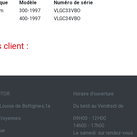
que
Modèle
Numéro de série
am
300-1997
VLGC33VBO
400-1997
VLGC34VBO
 client :
OTOR
Horaire d'ouverture
Louise de Bettignies,1a
Du lundi au Vendredi de
Froyennes
09H00 - 12H00
14h00 - 17h00
que
Le samedi: sur rendez-vous