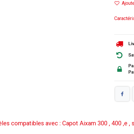
Ajoute
Caractéris
Li
Sa
Pa
Pa
es compatibles avec : Capot Aixam 300 , 400 ,e , s , 