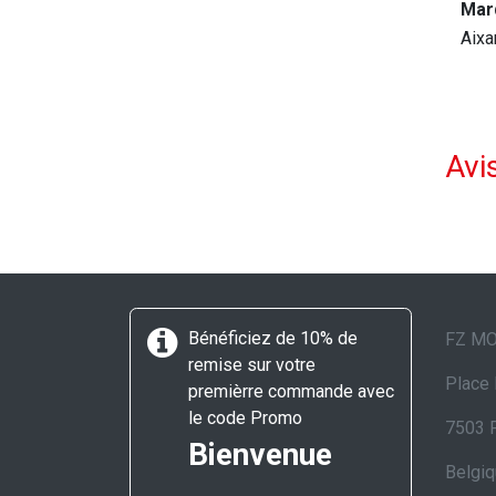
Mar
Aix
Avis
Bénéficiez de 10% de
FZ M
remise sur votre
Place 
premièrre commande avec
le code Promo
7503 
Bienvenue
Belgi