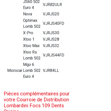
JS60 502
VJRB2ULR
Euro 4
Nova
VJRJS20
Optimax
VJRJS40FD
Lomb 502
X-Pro
VJRJS30
Xtoo 1
VJRJS28
Xtoo Max
VJRJS32
Xtoo Rs
VJRJS44FD
Lomb 502
Mgo 6
Microcar
Lomb 502
VJR84LL
Euro 4
Pièces complémentaires pour
votre Courroie de Distribution
Lombardini Focs 109 Dents