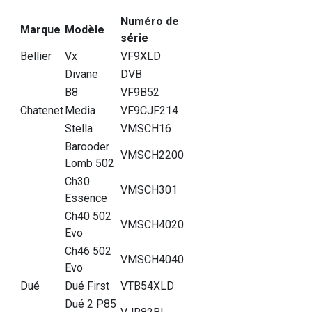
Numéro de
Marque
Modèle
série
Bellier
Vx
VF9XLD
Divane
DVB
B8
VF9B52
Chatenet
Media
VF9CJF214
Stella
VMSCH16
Barooder
VMSCH2200
Lomb 502
Ch30
VMSCH301
Essence
Ch40 502
VMSCH4020
Evo
Ch46 502
VMSCH4040
Evo
Dué
Dué First
VTB54XLD
Dué 2 P85