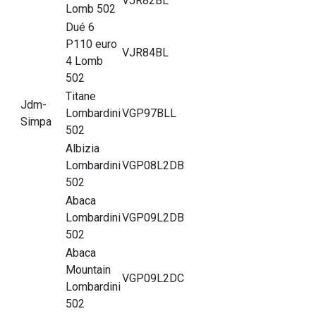
VJR82BL
Lomb 502
Dué 6
P110 euro
VJR84BL
4 Lomb
502
Titane
Jdm-
Lombardini
VGP97BLL
Simpa
502
Albizia
Lombardini
VGP08L2DB
502
Abaca
Lombardini
VGP09L2DB
502
Abaca
Mountain
VGP09L2DC
Lombardini
502