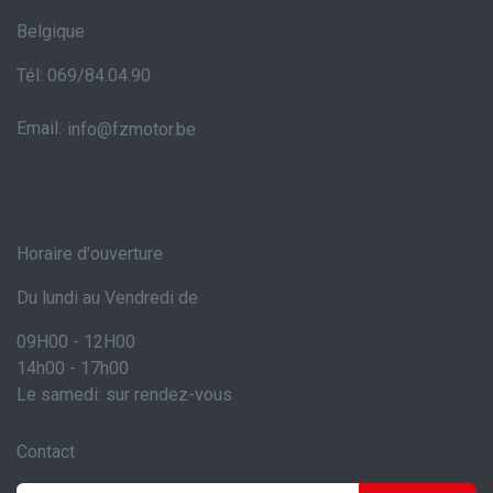
Belgique
Tél: 069/84.04.90
Email:
info@fzmotor.be
Horaire d'ouverture
Du lundi au Vendredi de
09H00 - 12H00
14h00 - 17h00
Le samedi: sur rendez-vous
Contact