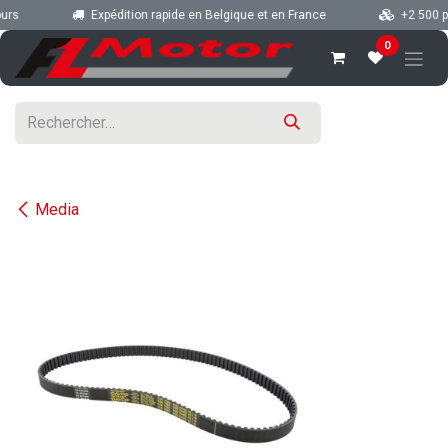
Se rendre au contenu
rs
Expédition rapide en Belgique et en France
+2 500 piè
0
Media