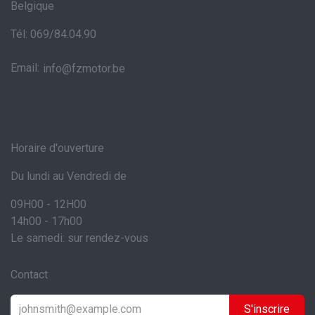
Belgique
Tél: 069/84.04.90
Email:
info@fzmotor.be
Horaire d'ouverture
Du lundi au Vendredi de
09H00 - 12H00
14h00 - 17h00
Le samedi: sur rendez-vous
Contact
S'inscrire