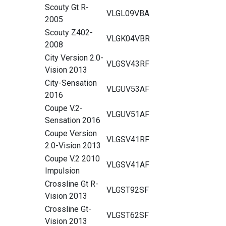
Scouty Gt R-
VLGL09VBA
2005
Scouty Z402-
VLGK04VBR
2008
City Version 2.0-
VLGSV43RF
Vision 2013
City-Sensation
VLGUV53AF
2016
Coupe V.2-
VLGUV51AF
Sensation 2016
Coupe Version
VLGSV41RF
2.0-Vision 2013
Coupe V.2 2010
VLGSV41AF
Impulsion
Crossline Gt R-
VLGST92SF
Vision 2013
Crossline Gt-
VLGST62SF
Vision 2013