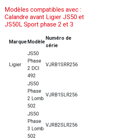
Modèles compatibles avec :
Calandre avant Ligier JS50 et
JS50L Sport phase 2 et 3
Numéro de
Marque
Modèle
série
JS50
Phase
Ligier
VJRB1SRR256
2 DCI
492
JS50
Phase
VJRB1SLR256
2 Lomb
502
JS50
Phase
VJRB2SLR256
3 Lomb
502