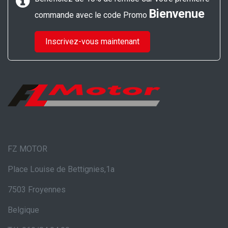
Bienvenue
commande avec le code Promo
Inscrivez-vous maintenant
FZ MOTOR
Place Louise de Bettignies,1a
7503 Froyennes
Belgique