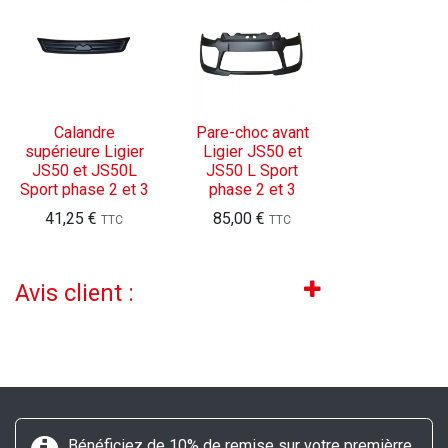
Calandre
Pare-choc avant
supérieure Ligier
Ligier JS50 et
JS50 et JS50L
JS50 L Sport
Sport phase 2 et 3
phase 2 et 3
41,25
€
85,00
€
TTC
TTC
Avis client :
Bénéficiez de 10% de remise sur votre premièrre