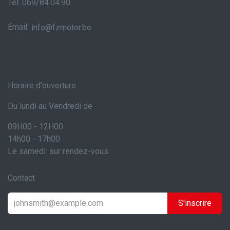
Tél: 069/84.04.90
Email:
info@fzmotor.be
Horaire d'ouverture
Du lundi au Vendredi de
09H00 - 12H00
14h00 - 17h00
Le samedi: sur rendez-vous
Contact
S'inscrire