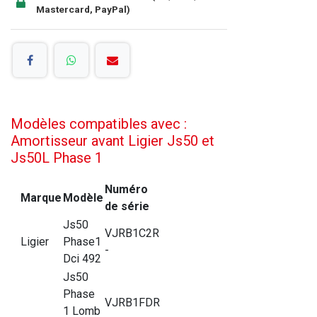
Mastercard, PayPal)
Modèles compatibles avec :
Amortisseur avant Ligier Js50 et
Js50L Phase 1
Numéro
Marque
Modèle
de série
Js50
VJRB1C2R
Ligier
Phase1
-
Dci 492
Js50
Phase
VJRB1FDR
1 Lomb