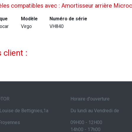
les compatibles avec : Amortisseur arrière Microc
que
Modèle
Numéro de série
ocar
Virgo
VH840
 client :
OTOR
Horaire d'ouverture
Louise de Bettignies,1a
Du lundi au Vendredi de
Froyennes
09H00 - 12H00
14h00 - 17h00