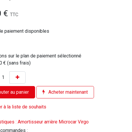
0
€
TTC
de paiement disponibles
ons sur le plan de paiement sélectionné
0 € (sans frais)
uter au panier
Acheter maintenant
r à la liste de souhaits
stiques : Amortisseur arrière Microcar Virgo
 commandes :