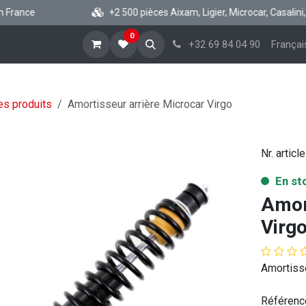
France
+2 500 pièces Aixam, Ligier, Microcar, Casalini, C
0
cueil
Boutique vsp
Blog
A propos
Aide
+32 69 84 04 90
Françai
es produits
Amortisseur arrière Microcar Virgo
Nr. article
En st
Amor
Virg
Amortisse
Référenc