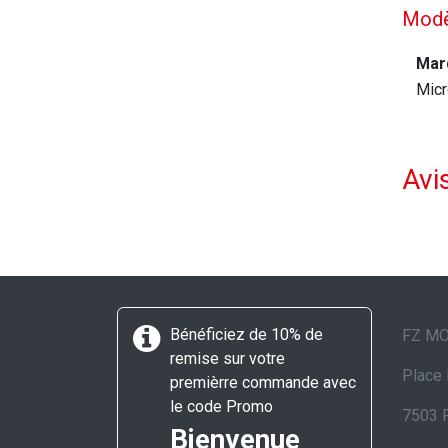
Modè
Mar
Micr
Avis
Bénéficiez de 10% de
FZ M
remise sur votre
Place 
premièrre commande avec
le code Promo
7503 
Bienvenue