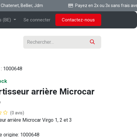
hatenet, Bellier, Jdm
Payez en 2x ou 3x sans frais ave 
s (BE)
Se connecter
Contactez-nous
 :
1000648
ock
tisseur arrière Microcar
o
(0 avis)
ur arrière Microcar Virgo 1, 2 et 3
e origine: 1000648