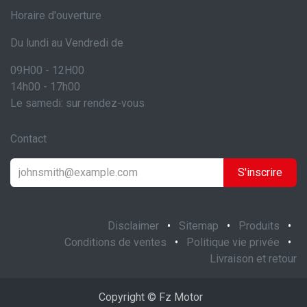
Horaire d'ouverture
Du lundi au Vendredi de
09H00 - 12H00
14h00 - 17h00
Le samedi: sur rendez-vous
Contact
S'inscrire
Disclaimer
•
Sitemap
•
Produits
•
Conditions de ventes
•
Politique vie privée
•
Livraison et retour
Copyright © Fz Motor