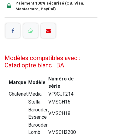
Paiement 100% sécurisé (CB, Visa,
Mastercard, PayPal)
Modèles compatibles avec :
Catadioptre blanc : BA
Numéro de
Marque
Modèle
série
Chatenet
Media
VF9CJF214
Stella
VMSCH16
Barooder
VMSCH18
Essence
Barooder
Lomb
VMSCH2200