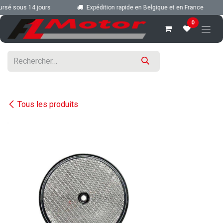
Se rendre au contenu
rsé sous 14 jours
Expédition rapide en Belgique et en France
0
Tous les produits