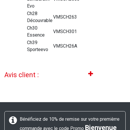
Evo
Ch28
VMSCH263
Découvrable
Ch30
VMSCH301
Essence
Ch39
VMSCH26A
Sporteevo
Avis client :
Bénéficiez de 10% de remise sur votre premièrre
Bienvenue
commande avec le code Promo