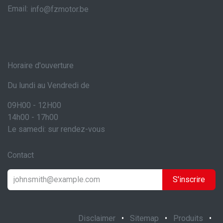
Email:
info@fzmotor.be
Horaire d'ouverture
Du lundi au Vendredi de
09H00 - 12H00
14h00 - 17h00
Le samedi: sur rendez-vous
Contact
S'inscrire
Disclaimer
•
Sitemap
•
Produits
•