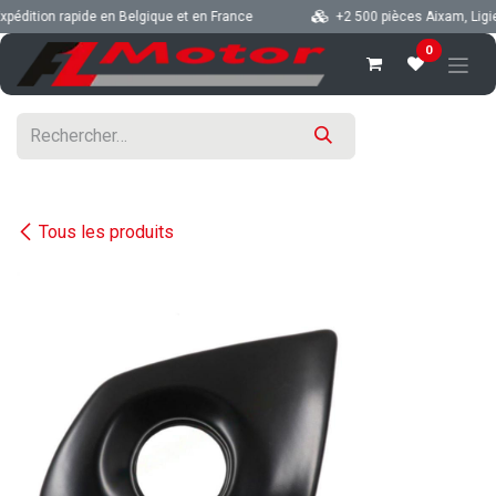
Se rendre au contenu
édition rapide en Belgique et en France
+2 500 pièces Aixam, Ligier,
0
Tous les produits