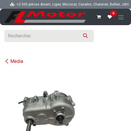
Se rendre au contenu
+2 500 pièces Aixam, Ligier, Microcar, Casalini, Chatenet, Bellier, Jdm
0
Media