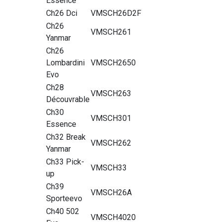
Essence
Ch26 Dci
VMSCH26D2F
Ch26
VMSCH261
Yanmar
Ch26
Lombardini
VMSCH2650
Evo
Ch28
VMSCH263
Découvrable
Ch30
VMSCH301
Essence
Ch32 Break
VMSCH262
Yanmar
Ch33 Pick-
VMSCH33
up
Ch39
VMSCH26A
Sporteevo
Ch40 502
VMSCH4020