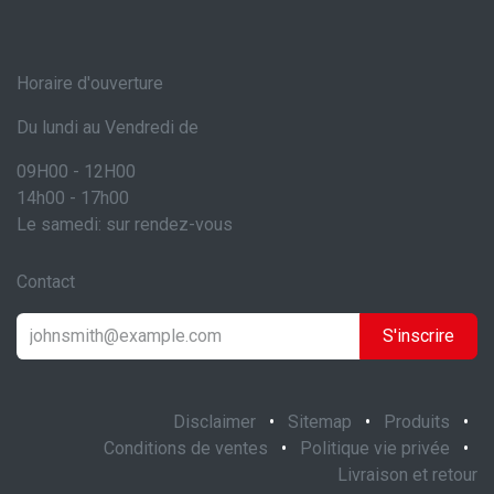
Horaire d'ouverture
Du lundi au Vendredi de
09H00 - 12H00
14h00 - 17h00
Le samedi: sur rendez-vous
Contact
S'inscrire
Disclaimer
•
Sitemap
•
Produits
•
Conditions de ventes
•
Politique vie privée
•
Livraison et retour