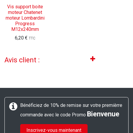
Vis support boite
moteur Chatenet
moteur Lombardini
Progress
M12x240mm
6,20
€
TTC
Avis client :
Bénéficiez de 10% de remise sur votre premièrre
Bienvenue
commande avec le code Promo
Inscrivez-vous maintenant