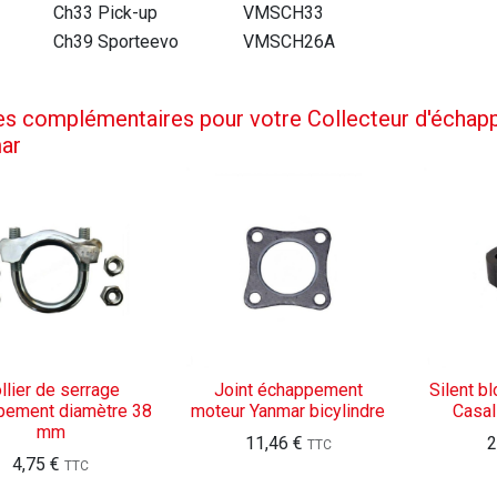
Ch33 Pick-up
VMSCH33
Ch39 Sporteevo
VMSCH26A
es complémentaires pour votre Collecteur d'échap
ar
llier de serrage
Joint échappement
Silent b
pement diamètre 38
moteur Yanmar bicylindre
Casal
mm
11,46
€
2
TTC
4,75
€
TTC