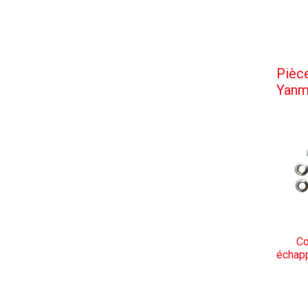
Pièc
Yanm
Co
échap