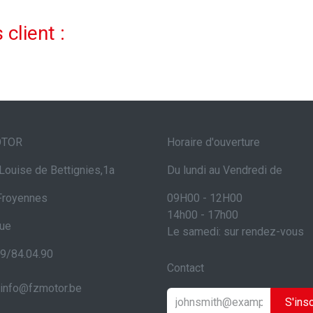
 client :
OTOR
Horaire d'ouverture
Louise de Bettignies,1a
Du lundi au Vendredi de
Froyennes
09H00 - 12H00
14h00 - 17h00
que
Le samedi: sur rendez-vous
69/84.04.90
Contact
info@fzmotor.be
S'insc