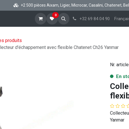
+2 500 pièces Aixam, Ligier, Microcar, Casalini, Chatenet, Bellie
0
cueil
Boutique vsp
Blog
A propos
Aide
+32 69 84 04 90
Françai
es produits
lecteur d'échappement avec flexible Chatenet Ch26 Yanmar
Nr. article
En st
Coll
flex
Collecteu
Yanmar