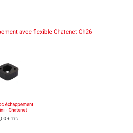
pement avec flexible Chatenet Ch26
loc échappement
ini - Chatenet
,00
€
TTC