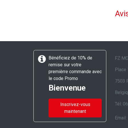
Avis
Bénéficiez de 10% de
FZ M
remise sur votre
Place 
premièrre commande avec
le code Promo
7503 
Bienvenue
Belgi
Tél: 0
Inscrivez-vous
maintenant
Email: