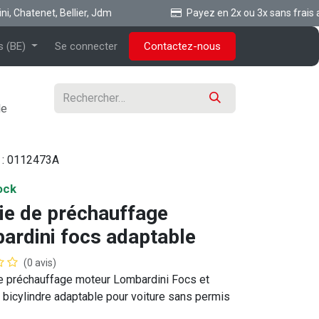
hatenet, Bellier, Jdm
Payez en 2x ou 3x sans frais ave 
s (BE)
Se connecter
Contactez-nous
le
 :
0112473A
ock
ie de préchauffage
ardini focs adaptable
(0 avis)
e préchauffage moteur Lombardini Focs et
bicylindre adaptable pour voiture sans permis