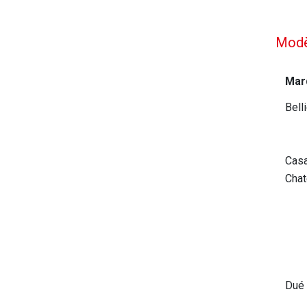
Modè
Mar
Bell
Casa
Chat
Dué