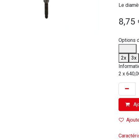
Le diamèt
8,75
Options 
2x
3x
Informati
2 x 640,0
Ajo
Ajoute
Caractéri