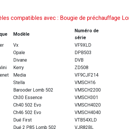
les compatibles avec : Bougie de préchauffage Lo
Numéro de
que
Modèle
série
ier
Vx
VF9XLD
Opale
DPB503
Divane
DVB
lini
Kerry
ZD508
enet
Media
VF9CJF214
Stella
VMSCH16
Barooder Lomb 502
VMSCH2200
Ch30 Essence
VMSCH301
Ch40 502 Evo
VMSCH4020
Ch46 502 Evo
VMSCH4040
Dué First
VTB54XLD
Dué 2 P85 Lomb 502
VJR82BL