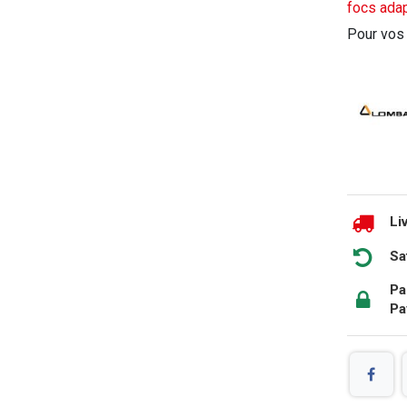
focs ada
Pour vos
Li
Sa
Pa
Pa