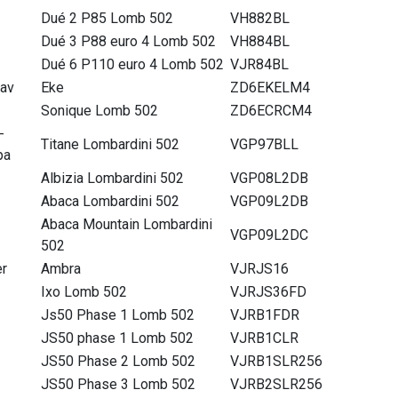
Dué 2 P85 Lomb 502
VH882BL
Dué 3 P88 euro 4 Lomb 502
VH884BL
Dué 6 P110 euro 4 Lomb 502
VJR84BL
av
Eke
ZD6EKELM4
Sonique Lomb 502
ZD6ECRCM4
-
Titane Lombardini 502
VGP97BLL
pa
Albizia Lombardini 502
VGP08L2DB
Abaca Lombardini 502
VGP09L2DB
Abaca Mountain Lombardini
VGP09L2DC
502
er
Ambra
VJRJS16
Ixo Lomb 502
VJRJS36FD
Js50 Phase 1 Lomb 502
VJRB1FDR
JS50 phase 1 Lomb 502
VJRB1CLR
JS50 Phase 2 Lomb 502
VJRB1SLR256
JS50 Phase 3 Lomb 502
VJRB2SLR256