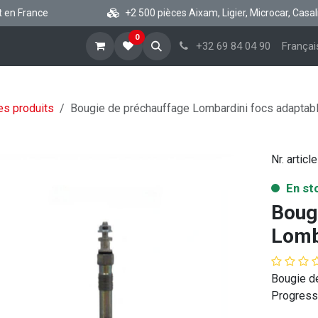
France
+2 500 pièces Aixam, Ligier, Microcar, Casalini, C
0
cueil
Boutique vsp
Blog
A propos
Aide
+32 69 84 04 90
Françai
es produits
Bougie de préchauffage Lombardini focs adaptab
Nr. article
En st
Boug
Lomb
Bougie d
Progress 