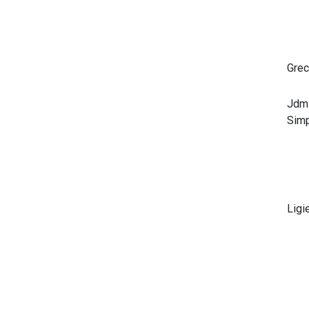
Grec
Jdm
Sim
Ligi