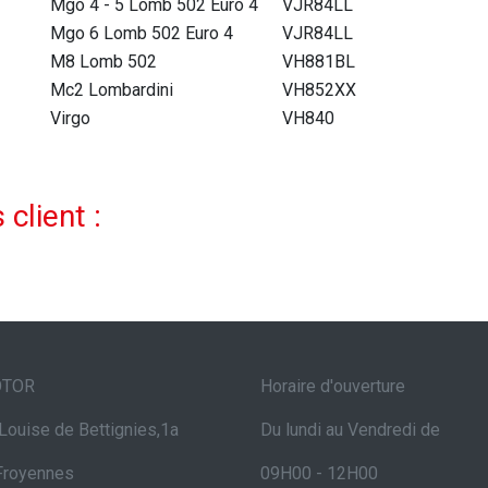
Mgo 4 - 5 Lomb 502 Euro 4
VJR84LL
Mgo 6 Lomb 502 Euro 4
VJR84LL
M8 Lomb 502
VH881BL
Mc2 Lombardini
VH852XX
Virgo
VH840
 client :
OTOR
Horaire d'ouverture
Louise de Bettignies,1a
Du lundi au Vendredi de
Froyennes
09H00 - 12H00