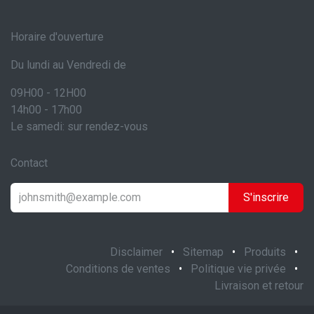
Horaire d'ouverture
Du lundi au Vendredi de
09H00 - 12H00
14h00 - 17h00
Le samedi: sur rendez-vous
Contact
S'inscrire
Disclaimer
•
Sitemap
•
Produits
•
Conditions de ventes
•
Politique vie privée
•
Livraison et retour