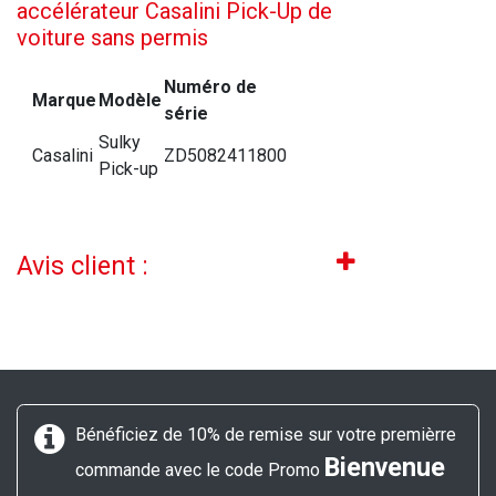
accélérateur Casalini Pick-Up de
voiture sans permis
Numéro de
Marque
Modèle
série
Sulky
Casalini
ZD5082411800
Pick-up
Avis client :
Bénéficiez de 10% de remise sur votre premièrre
Bienvenue
commande avec le code Promo