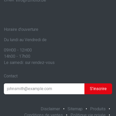
info@fzmotor.be
Horaire d'ouverture
Du lundi au Vendredi de
09H00 - 12H00
14h00 - 17h00
Le samedi: sur rendez-vous
Contact
S'inscrire
Disclaimer
•
Sitemap
•
Produits
•
Conditions de ventes
•
Politique vie privée
•