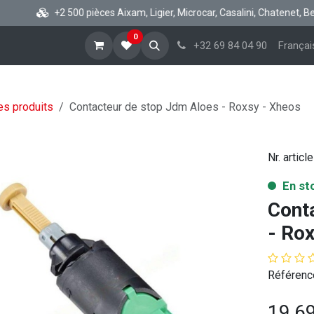
+2 500 pièces Aixam, Ligier, Microcar, Casalini, Chatenet, Belli
0
cueil
Boutique vsp
Blog
A propos
Aide
+32 69 84 04 90
Françai
es produits
Contacteur de stop Jdm Aloes - Roxsy - Xheos
Nr. article
En st
Cont
- Ro
Référence
19,6