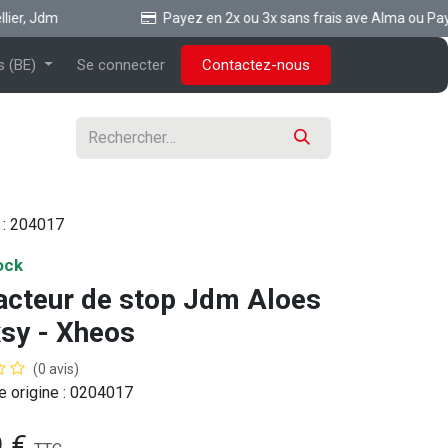
er, Jdm
Payez en 2x ou 3x sans frais ave Alma ou Paypa
s (BE)
Se connecter
Contactez-nous
 :
204017
ock
acteur de stop Jdm Aloes
xsy - Xheos
(0 avis)
 origine : 0204017
9
€