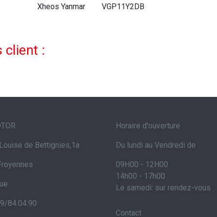
Xheos Yanmar
VGP11Y2DB
 client :
OTOR
Horaire d'ouverture
Louise de Bettignies,1a
Du lundi au Vendredi de
Froyennes
09H00 - 12H00
14h00 - 17h00
que
Le samedi: sur rendez-vous
69/84.04.90
Contact