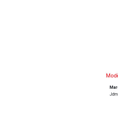
Modè
Mar
Jdm