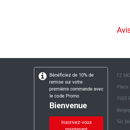
Avis
Bénéficiez de 10% de
FZ M
remise sur votre
Place 
premièrre commande avec
le code Promo
7503 
Bienvenue
Belgi
Tél: 0
Inscrivez-vous
maintenant