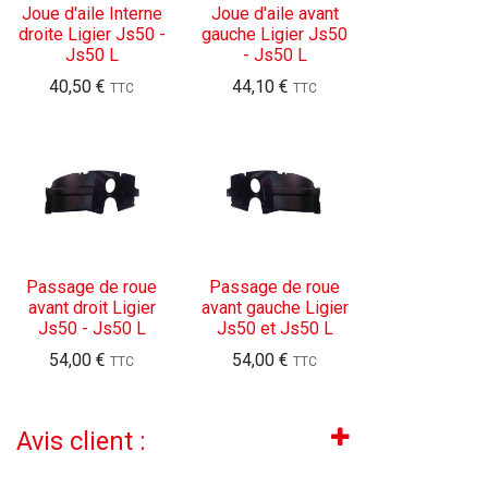
Joue d'aile Interne
Joue d'aile avant
droite Ligier Js50 -
gauche Ligier Js50
Js50 L
- Js50 L
40,50
€
44,10
€
TTC
TTC
Passage de roue
Passage de roue
avant droit Ligier
avant gauche Ligier
Js50 - Js50 L
Js50 et Js50 L
54,00
€
54,00
€
TTC
TTC
Avis client :