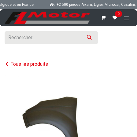
Se rendre au contenu
gique et en France
+2 500 pièces Aixam, Ligier, Microcar, Casalini, C
0
Tous les produits