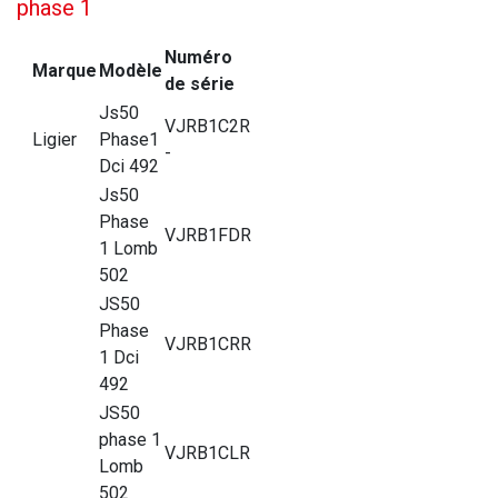
phase 1
Numéro
Marque
Modèle
de série
Js50
VJRB1C2R
Ligier
Phase1
-
Dci 492
Js50
Phase
VJRB1FDR
1 Lomb
502
JS50
Phase
VJRB1CRR
1 Dci
492
JS50
phase 1
VJRB1CLR
Lomb
502