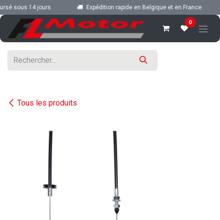
Se rendre au contenu
rsé sous 14 jours
Expédition rapide en Belgique et en France
0
Tous les produits