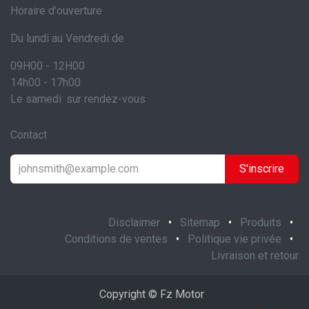
Horaire d'ouverture
Du lundi au Vendredi de
09H00 - 12H00
14h00 - 17h00
Le samedi: sur rendez-vous
Contact
S'inscrire
Disclaimer
•
Sitemap
•
Produits
•
Conditions de ventes
•
Politique vie privée
•
Livraison et retour
Copyright © Fz Motor