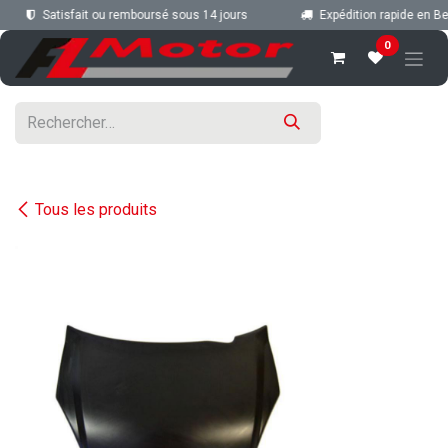
Se rendre au contenu
Satisfait ou remboursé sous 14 jours
Expédition rapide en Belg
0
Tous les produits