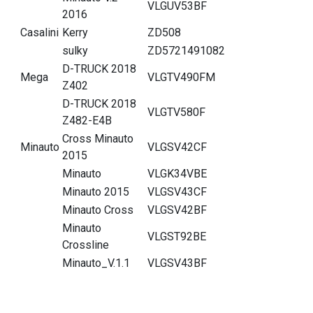
VLGUV53BF
2016
Casalini
Kerry
ZD508
sulky
ZD5721491082
D-TRUCK 2018
Mega
VLGTV490FM
Z402
D-TRUCK 2018
VLGTV580F
Z482-E4B
Cross Minauto
Minauto
VLGSV42CF
2015
Minauto
VLGK34VBE
Minauto 2015
VLGSV43CF
Minauto Cross
VLGSV42BF
Minauto
VLGST92BE
Crossline
Minauto_V.1.1
VLGSV43BF