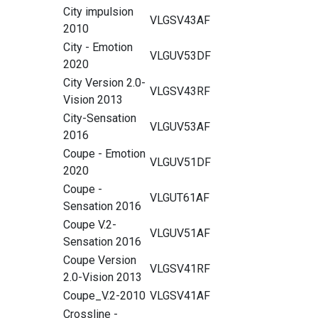
City impulsion
VLGSV43AF
2010
City - Emotion
VLGUV53DF
2020
City Version 2.0-
VLGSV43RF
Vision 2013
City-Sensation
VLGUV53AF
2016
Coupe - Emotion
VLGUV51DF
2020
Coupe -
VLGUT61AF
Sensation 2016
Coupe V.2-
VLGUV51AF
Sensation 2016
Coupe Version
VLGSV41RF
2.0-Vision 2013
Coupe_V.2-2010
VLGSV41AF
Crossline -