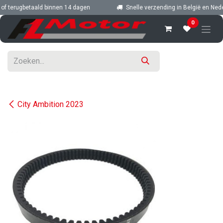
Overslaan naar inhoud
 terugbetaald binnen 14 dagen
Snelle verzending in België en Nederl
0
City Ambition 2023