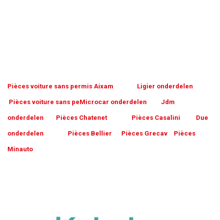
Pièces voiture sans permis Aixam
​
Ligier onderdelen
​
Pièces vo
iture sans pe
Microcar onderdelen
Jdm
onderdelen
Pièces Chatenet
​
Pièces Casalini
Due
​
onderdelen
Pièces Bellier
Pièces Grecav
​
Pièces
Minauto