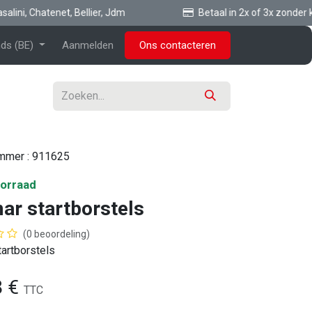
ni, Chatenet, Bellier, Jdm
Betaal in 2x of 3x zonder ko
ds (BE)
Aanmelden
Ons contacteren
ummer :
911625
orraad
ar startborstels
(0 beoordeling)
artborstels
8
€
TTC