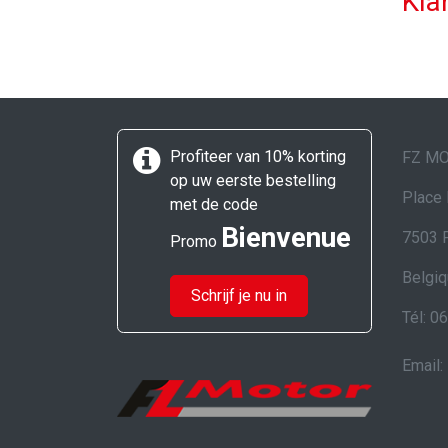
Kla
Profiteer van 10% korting
FZ M
op uw eerste bestelling
Place 
met de code
Bienvenue
7503 
Promo
Belgi
Schrijf je nu in
Tél: 0
Email: