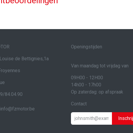
ntbeoordelingen
OTOR
Openingstijden
Louise de Bettignies,1a
Van maandag tot vrijdag van
Froyennes
09H00 - 12H00
que
14h00 - 17h00
Op zaterdag: op afspraak
69/84.04.90
Contact
info@fzmotor.be
Inschri