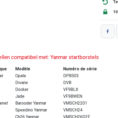
Te
10
llen compatibel met: Yanmar startborstels
que
Modèle
Numéro de série
ier
Opale
DPB503
Divane
DVB
Docker
VF9BLX
Jade
VF9BWEN
enet
Barooder Yanmar
VMSCH2201
Speedino Yanmar
VMSCH24
Ch26 Yanmar
VMSCH26D2F