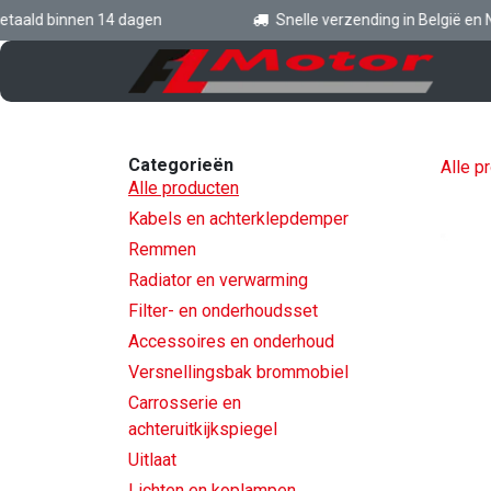
Overslaan naar inhoud
ald binnen 14 dagen
Snelle verzending in België en Ned
St
Categorieën
Alle p
Alle producten
Kabels en achterklepdemper
Remmen
Radiator en verwarming
Filter- en onderhoudsset
Accessoires en onderhoud
Versnellingsbak brommobiel
Carrosserie en
achteruitkijkspiegel
Uitlaat
Lichten en koplampen