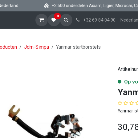
erland
+2 500 onderdelen Aixam, Ligier, Microcar, Casali
0
artpagina
Brommobiel Onderdelen
News
+32 69 84 04 90
Over
Help
Nederlan
roducten
Jdm-Simpa
Yanmar startborstels
Artikeln
Op vo
Yanm
Yanmar st
30,7