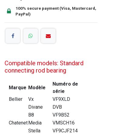
100% secure payment (Visa, Mastercard,
PayPal)
Compatible models: Standard
connecting rod bearing
Numéro de
Marque
Modèle
série
Bellier
Vx
VF9XLD
Divane
DVB
B8
VF9B52
Chatenet
Media
VMSCH16
Stella
VF9CJF214