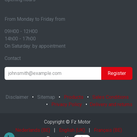
From Monday to Friday from
09H00 - 12H00
14h00 - 17h00
On Saturday: by appointment
Contact
Register
Disclaimer
•
Sitemap
•
Products
•
Sales Conditions
•
Privacy Policy
•
Delivery and returns
Copyright © Fz Motor
Nederlands (BE)
|
English (UK)
|
Français (BE)