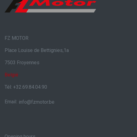
FZ MOTOR
Place Louise de Bettignies,1a
7503 Froyennes
België
Tél: +32.69.84.04.90
Email:
info@fzmotor.be
Opening hours