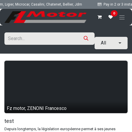
Skip to Content
Ligier, Microcar, Casalini, Chatenet, Bellier, Jdm
Pay in 2 or 3 instal
0
All
Fz motor, ZENONI Francesco
test
Depuis longtemps, la législation européenne permet à ses jeunes