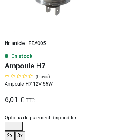
Nr. article :
FZA005
En stock
Ampoule H7
(0 avis)
Ampoule H7 12V 55W
6,01
€
TTC
Options de paiement disponibles
2x
3x