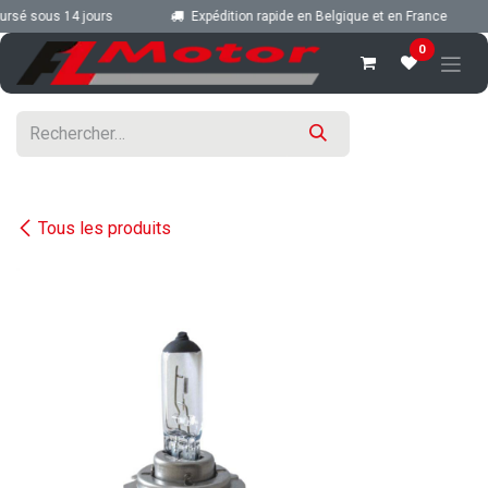
Se rendre au contenu
rsé sous 14 jours
Expédition rapide en Belgique et en France
0
Tous les produits