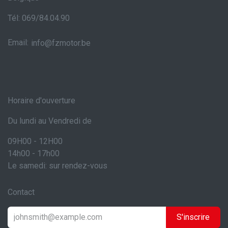
Tél: 069/84.04.90
Email:
info@fzmotor.be
Horaire d'ouverture
Du lundi au Vendredi de
09H00 - 12H00
14h00 - 17h00
Le samedi: sur rendez-vous
Contact
S'inscrire