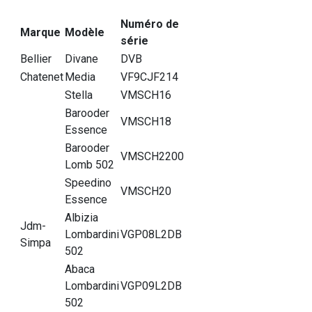
Numéro de
Marque
Modèle
série
Bellier
Divane
DVB
Chatenet
Media
VF9CJF214
Stella
VMSCH16
Barooder
VMSCH18
Essence
Barooder
VMSCH2200
Lomb 502
Speedino
VMSCH20
Essence
Albizia
Jdm-
Lombardini
VGP08L2DB
Simpa
502
Abaca
Lombardini
VGP09L2DB
502