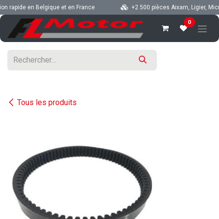
Se rendre au contenu
n rapide en Belgique et en France
+2 500 pièces Aixam, Ligier, Microc
0
Tous les produits