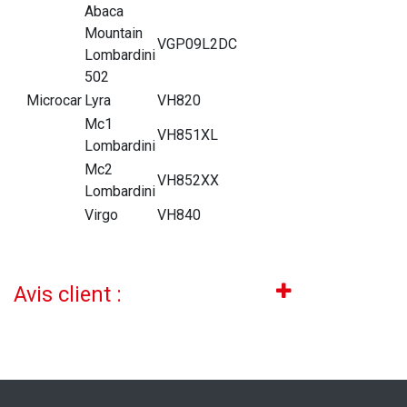
Abaca
Mountain
VGP09L2DC
Lombardini
502
Microcar
Lyra
VH820
Mc1
VH851XL
Lombardini
Mc2
VH852XX
Lombardini
Virgo
VH840
Avis client :