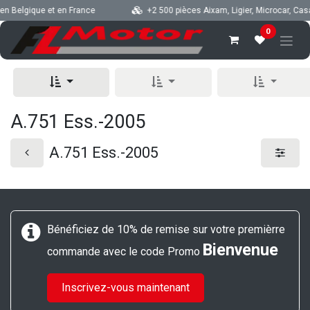
Se rendre au contenu
en Belgique et en France
+2 500 pièces Aixam, Ligier, Microcar, Casal
0
A.751 Ess.-2005
A.751 Ess.-2005
Bénéficiez de 10% de remise sur votre premièrre
Bienvenue
commande avec le code Promo
Inscrivez-vous maintenant