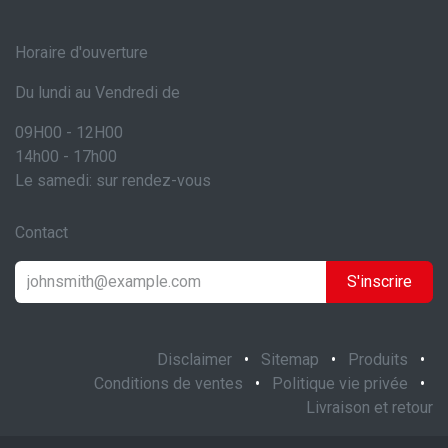
Horaire d'ouverture
Du lundi au Vendredi de
09H00 - 12H00
14h00 - 17h00
Le samedi: sur rendez-vous
Contact
S'inscrire
Disclaimer
•
Sitemap
•
Produits
•
Conditions de ventes
•
Politique vie privée
•
Livraison et retour