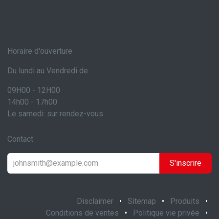
Horaire d'ouverture
Du lundi au Vendredi de
09H00 - 12H00
14h00 - 17h00
Le samedi: sur rendez-vous
Contact
S'inscrire
Disclaimer
•
Sitemap
•
Produits
•
Conditions de ventes
•
Politique vie privée
•