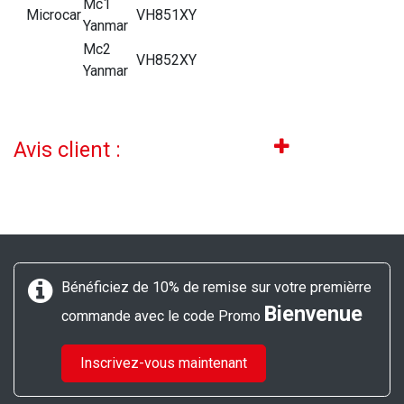
Mc1
Microcar
VH851XY
Yanmar
Mc2
VH852XY
Yanmar
Avis client :
Bénéficiez de 10% de remise sur votre premièrre
Bienvenue
commande avec le code Promo
Inscrivez-vous maintenant