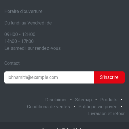
Horaire d'ouverture
Du lundi au Vendredi de
09H00 - 12H00
14h00 - 17h00
Le samedi: sur rendez-vous
Contact
S'inscrire
Disclaimer
•
Sitemap
•
Produits
•
Conditions de ventes
•
Politique vie privée
•
Livraison et retour