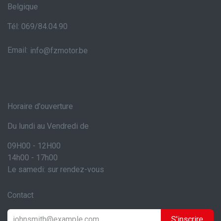
Belgique
Tél: 069/84.04.90
Email:
info@fzmotor.be
Horaire d'ouverture
Du lundi au Vendredi de
09H00 - 12H00
14h00 - 17h00
Le samedi: sur rendez-vous
Contact
S'inscrire